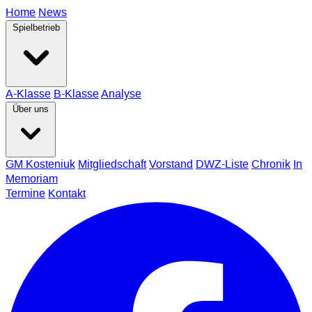
Home
News
Spielbetrieb
A-Klasse
B-Klasse
Analyse
Über uns
GM Kosteniuk
Mitgliedschaft
Vorstand
DWZ-Liste
Chronik
In
Memoriam
Termine
Kontakt