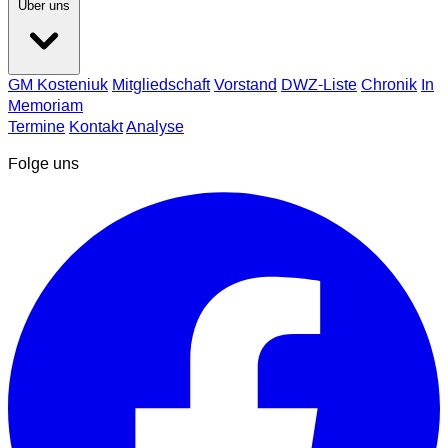
Über uns
GM Kosteniuk
Mitgliedschaft
Vorstand
DWZ-Liste
Chronik
In
Memoriam
Termine
Kontakt
Analyse
Folge uns