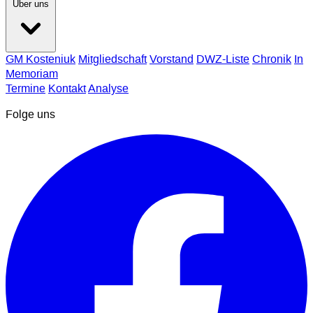
Über uns
GM Kosteniuk
Mitgliedschaft
Vorstand
DWZ-Liste
Chronik
In
Memoriam
Termine
Kontakt
Analyse
Folge uns