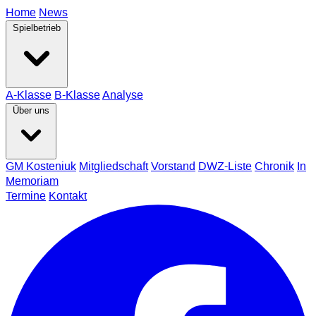
Home
News
Spielbetrieb
A-Klasse
B-Klasse
Analyse
Über uns
GM Kosteniuk
Mitgliedschaft
Vorstand
DWZ-Liste
Chronik
In
Memoriam
Termine
Kontakt