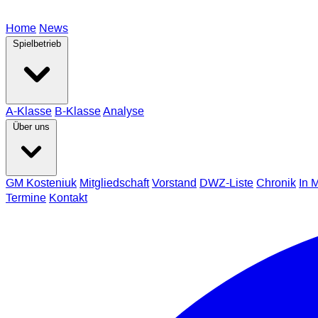
Home
News
Spielbetrieb
A-Klasse
B-Klasse
Analyse
Über uns
GM Kosteniuk
Mitgliedschaft
Vorstand
DWZ-Liste
Chronik
In 
Termine
Kontakt