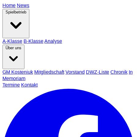
Home
News
Spielbetrieb
A-Klasse
B-Klasse
Analyse
Über uns
GM Kosteniuk
Mitgliedschaft
Vorstand
DWZ-Liste
Chronik
In
Memoriam
Termine
Kontakt