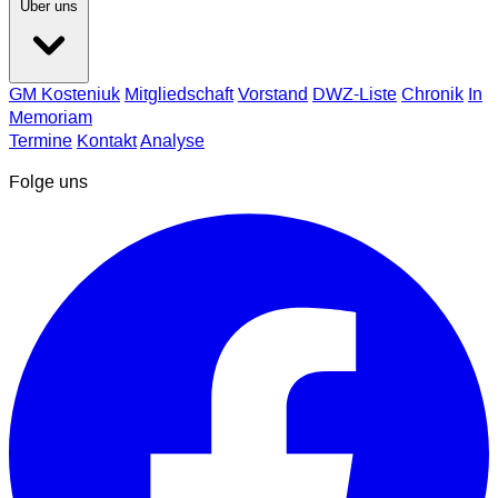
Über uns
GM Kosteniuk
Mitgliedschaft
Vorstand
DWZ-Liste
Chronik
In
Memoriam
Termine
Kontakt
Analyse
Folge uns