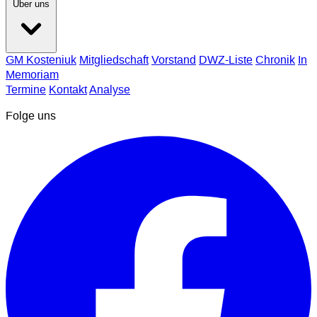
Über uns
GM Kosteniuk
Mitgliedschaft
Vorstand
DWZ-Liste
Chronik
In
Memoriam
Termine
Kontakt
Analyse
Folge uns