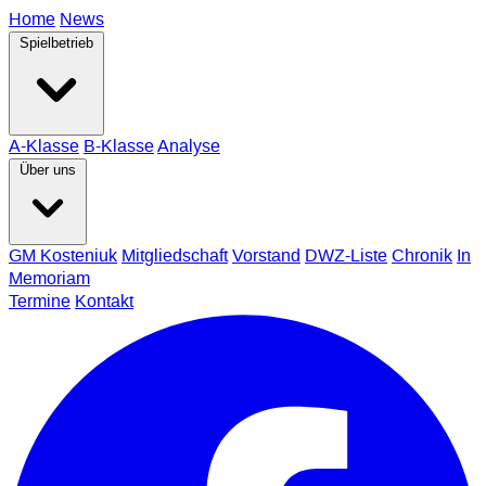
Home
News
Spielbetrieb
A-Klasse
B-Klasse
Analyse
Über uns
GM Kosteniuk
Mitgliedschaft
Vorstand
DWZ-Liste
Chronik
In
Memoriam
Termine
Kontakt