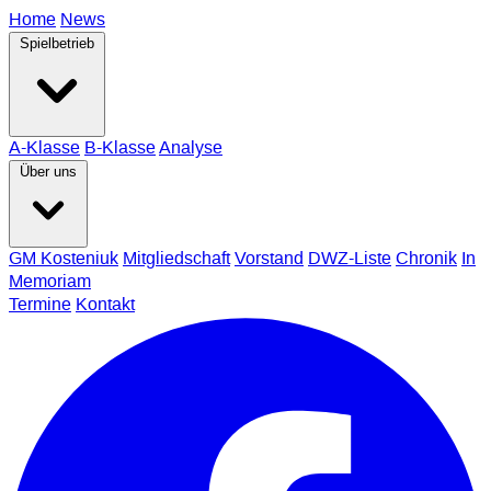
Home
News
Spielbetrieb
A-Klasse
B-Klasse
Analyse
Über uns
GM Kosteniuk
Mitgliedschaft
Vorstand
DWZ-Liste
Chronik
In
Memoriam
Termine
Kontakt