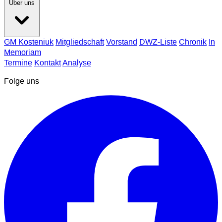
Über uns
GM Kosteniuk
Mitgliedschaft
Vorstand
DWZ-Liste
Chronik
In
Memoriam
Termine
Kontakt
Analyse
Folge uns