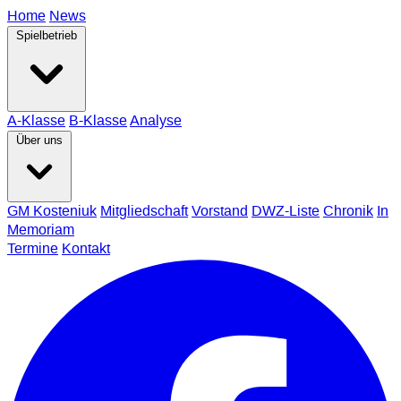
Home
News
Spielbetrieb
A-Klasse
B-Klasse
Analyse
Über uns
GM Kosteniuk
Mitgliedschaft
Vorstand
DWZ-Liste
Chronik
In
Memoriam
Termine
Kontakt