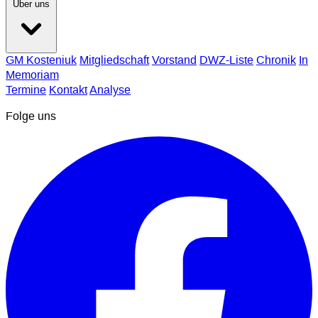
Über uns
GM Kosteniuk
Mitgliedschaft
Vorstand
DWZ-Liste
Chronik
In
Memoriam
Termine
Kontakt
Analyse
Folge uns