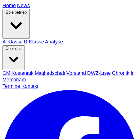
Home
News
Spielbetrieb
A-Klasse
B-Klasse
Analyse
Über uns
GM Kosteniuk
Mitgliedschaft
Vorstand
DWZ-Liste
Chronik
In
Memoriam
Termine
Kontakt