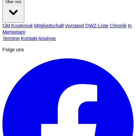
Über uns
GM Kosteniuk
Mitgliedschaft
Vorstand
DWZ-Liste
Chronik
In
Memoriam
Termine
Kontakt
Analyse
Folge uns