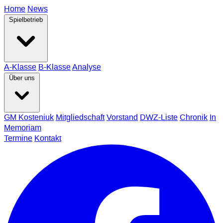
Home
News
Spielbetrieb
A-Klasse
B-Klasse
Analyse
Über uns
GM Kosteniuk
Mitgliedschaft
Vorstand
DWZ-Liste
Chronik
In
Memoriam
Termine
Kontakt