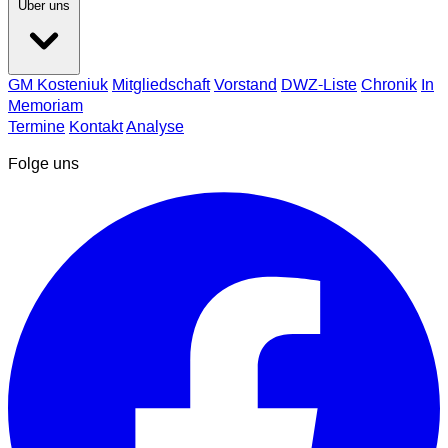
Über uns
GM Kosteniuk
Mitgliedschaft
Vorstand
DWZ-Liste
Chronik
In
Memoriam
Termine
Kontakt
Analyse
Folge uns